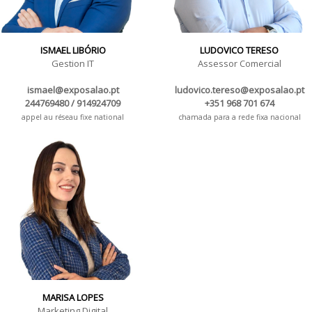
ISMAEL LIBÓRIO
LUDOVICO TERESO
Gestion IT
Assessor Comercial
ismael@exposalao.pt
ludovico.tereso@exposalao.pt
244769480 / 914924709
+351 968 701 674
appel au réseau fixe national
chamada para a rede fixa nacional
MARISA LOPES
Marketing Digital