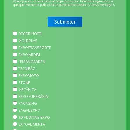
Vamos guardar os seus dados só enquanto quiser. Ficarão em segurança e a
qualquer momento pode editá-los ou deixar de receber as nossas mensagens.
DECOR HOTEL
MOLDPLÁS
EXPOTRANSPORTE
EXPOJARDIM
URBANGARDEN
TECNIPÃO
EXPOMOTO
STONE
MECÂNICA
EXPO FUNERÁRIA
PACKGING
SAGAL EXPO
3D ADDITIVE EXPO
EXPOALIMENTA