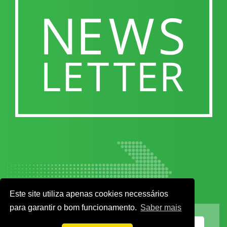
Este site utiliza apenas cookies necessários
para garantir o bom funcionamento.
Saber mais