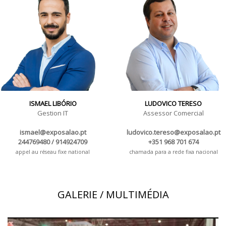
ISMAEL LIBÓRIO
LUDOVICO TERESO
Gestion IT
Assessor Comercial
ismael@exposalao.pt
ludovico.tereso@exposalao.pt
244769480 / 914924709
+351 968 701 674
appel au réseau fixe national
chamada para a rede fixa nacional
GALERIE / MULTIMÉDIA