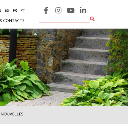
N
ES
FR
PT
ES CONTACTS
 NOUVELLES