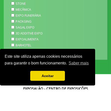
STONE
MECÂNICA
EXPO FUNERÁRIA
PACKGING
SAGAL EXPO
3D ADDITIVE EXPO
EXPOALIMENTA
BARHOTEL
EXPOCARNE
Este site utiliza apenas cookies necessários
i4.0 EXPO
para garantir o bom funcionamento.
Saber mais
Aceitar
EXPOSALÃO - CENTRO DE EXPOSIÇÕES
Batalha -
IC2 KM 110 2440-489 Batalha
Tel. +351 244 769 480
chamada para a rede fixa nacional