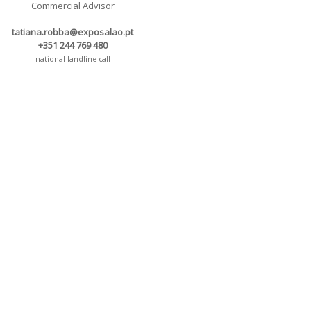
Commercial Advisor
tatiana.robba@exposalao.pt
+351 244 769 480
national landline call