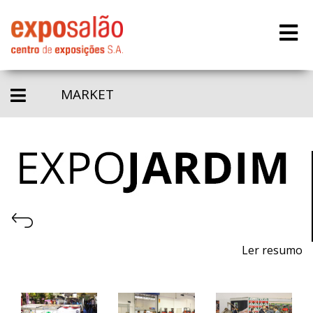
MARKET
Ler resumo
20ª Feira de plantas, flores, mobiliário urbano e de
jardim, piscinas e acessórios, equipamentos, máquinas
e acessórios