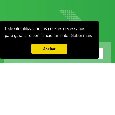
Este site utiliza apenas cookies necessários
para garantir o bom funcionamento.
Saber mais
Aceitar
Vamos guardar os seus dados só enquanto quiser. Ficarão em segurança e a
qualquer momento pode editá-los ou deixar de receber as nossas mensagens.
DECOR HOTEL
MOLDPLÁS