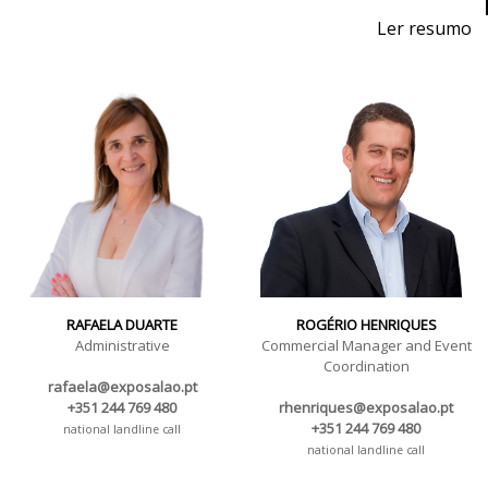
Ler resumo
Fair for Machinery, Equipment, Tools, Raw Materials
and Technology for metalworking.
November 2 to 4, 2023 - EXPOSALÃO - Batalha
Wednesday to Saturday - 10am / 7pm
RAFAELA DUARTE
ROGÉRIO HENRIQUES
Administrative
Commercial Manager and Event
Coordination
rafaela@exposalao.pt
+351 244 769 480
rhenriques@exposalao.pt
+351 244 769 480
national landline call
national landline call