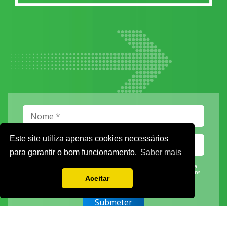
Este site utiliza apenas cookies necessários
para garantir o bom funcionamento.
Saber mais
Vamos guardar os seus dados só enquanto quiser. Ficarão em segurança e a
qualquer momento pode editá-los ou deixar de receber as nossas mensagens.
Aceitar
DECOR HOTEL