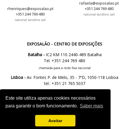
rafaela@exposalao.pt
rhenriques@exposalao.pt
+351 244 769 480
+351 244 769 480
national landline call
national landline call
EXPOSALÃO - CENTRO DE EXPOSIÇÕES
Batalha -
IC2 KM 110 2440-489 Batalha
Tel. +351 244 769 480
chamada para a rede fixa nacional
Lisboa -
Av. Fontes P. de Melo, 35 - 7ºD, 1050-118 Lisboa
tel.: +351 21 765 5037
chamada para a rede fixa nacional
Este site utiliza apenas cookies necessários
para garantir o bom funcionamento.
Saber mais
M.
info@exposalao.pt
Aceitar
FOLLOW US