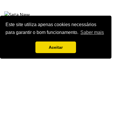
Este site utiliza apenas cookies necessários
para garantir o bom funcionamento.
Saber mais
Aceitar
Vamos guardar os seus dados só enquanto quiser. Ficarão em segurança e a
qualquer momento pode editá-los ou deixar de receber as nossas mensagens.
DECOR HOTEL
MOLDPLÁS
EXPOTRANSPORTE
EXPOJARDIM
URBANGARDEN
TECNIPÃO