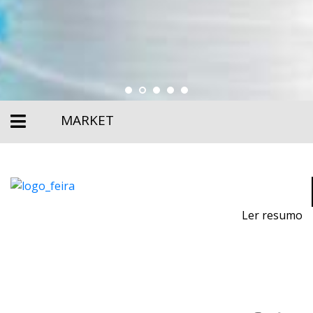
MARKET
Ler resumo
3D printing and additive manufacturing fair.
November 9th to 12th 2022 - EXPOSALÃO - Batalha
Wednesday to Saturday - 10 am / 7 pm