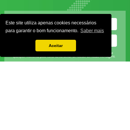
Este site utiliza apenas cookies necessários
para garantir o bom funcionamento.
Saber mais
Aceitar
Vamos guardar os seus dados só enquanto quiser. Ficarão em segurança e a
qualquer momento pode editá-los ou deixar de receber as nossas mensagens.
DECOR HOTEL
MOLDPLÁS
EXPOTRANSPORTE
EXPOJARDIM
URBANGARDEN
TECNIPÃO
EXPOMOTO