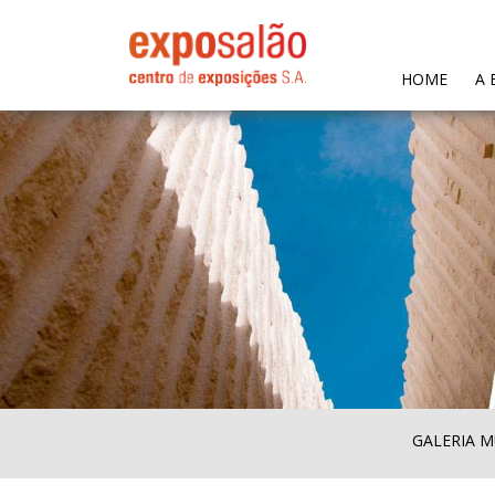
(CURR
HOME
A 
GALERIA M