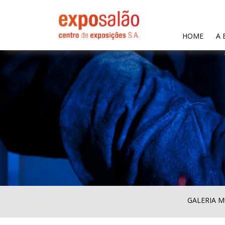
(CURR
HOME
A 
GALERIA M