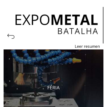
Leer resumen
Exposición de Máquinas, Equipamientos,
Herramientas, Materias Primas y Tecnología para
la Industria Metalmecánica
Del 11 al 13 de noviembre de 2026 - EXPOSALÃO,
Batalha
FÉRIA
De miércoles a viernes, de 10h a 19h