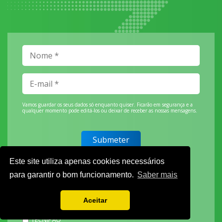
Vamos guardar os seus dados só enquanto quiser. Ficarão em segurança e a
qualquer momento pode editá-los ou deixar de receber as nossas mensagens.
DECOR HOTEL
Este site utiliza apenas cookies necessários
MOLDPLÁS
para garantir o bom funcionamento.
Saber mais
EXPOTRANSPORTE
EXPOJARDIM
Aceitar
URBANGARDEN
TECNIPÃO