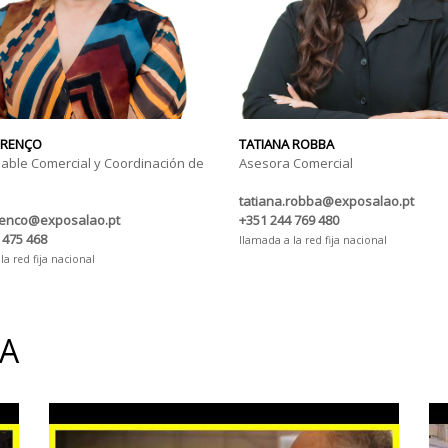
URENÇO
TATIANA ROBBA
ble Comercial y Coordinación de
Asesora Comercial
tatiana.robba@exposalao.pt
renco@exposalao.pt
+351 244 769 480
 475 468
llamada a la red fija nacional
la red fija nacional
IA