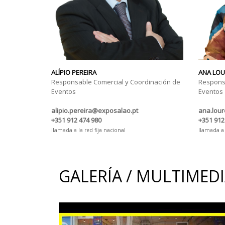
ALÍPIO PEREIRA
ANA LO
Responsable Comercial y Coordinación de
Responsa
Eventos
Eventos
alipio.pereira@exposalao.pt
ana.lou
+351 912 474 980
+351 912
llamada a la red fija nacional
llamada a 
GALERÍA / MULTIMED