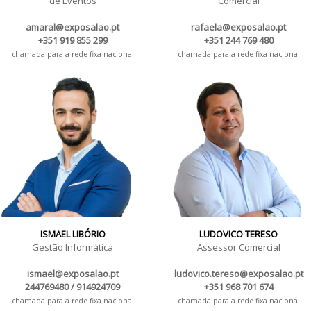
de Eventos
Comercial
amaral@exposalao.pt
rafaela@exposalao.pt
+351 919 855 299
+351 244 769 480
chamada para a rede fixa nacional
chamada para a rede fixa nacional
ISMAEL LIBÓRIO
LUDOVICO TERESO
Gestão Informática
Assessor Comercial
ismael@exposalao.pt
ludovico.tereso@exposalao.pt
244769480 / 914924709
+351 968 701 674
chamada para a rede fixa nacional
chamada para a rede fixa nacional