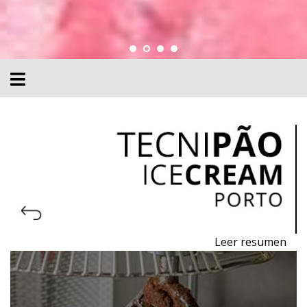
Leer resumen
10a Feria profesional de maquinaria, equipos y
materias primas para pastelería, panadería,
heladería y chocolate.