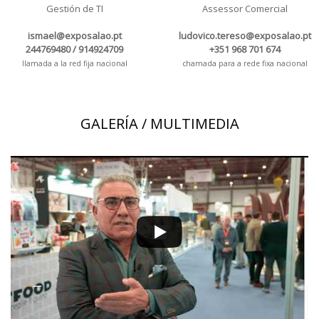
Gestión de TI
Assessor Comercial
ismael@exposalao.pt
ludovico.tereso@exposalao.pt
244769480 / 914924709
+351 968 701 674
llamada a la red fija nacional
chamada para a rede fixa nacional
GALERÍA / MULTIMEDIA