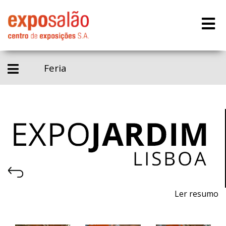
Feria
Ler resumo
21ª Feira de máquinas, equipamentos, produtos,
piscinas e acessórios para jardinagem.