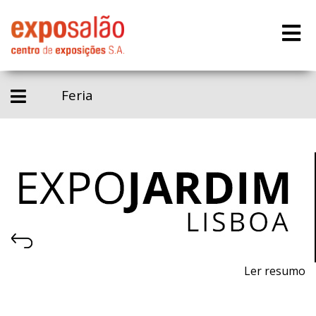
Feria
Ler resumo
21ª Feira de máquinas, equipamentos, produtos,
piscinas e acessórios para jardinagem.