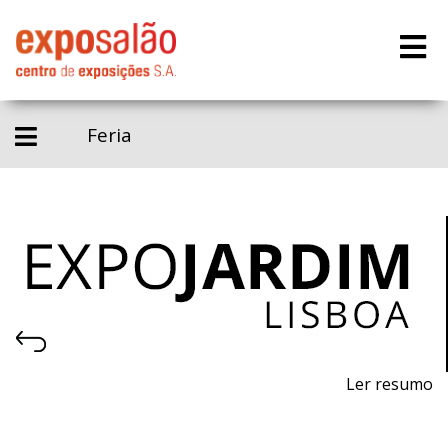
Feria
Ler resumo
21ª Feira de máquinas, equipamentos, produtos,
piscinas e acessórios para jardinagem.