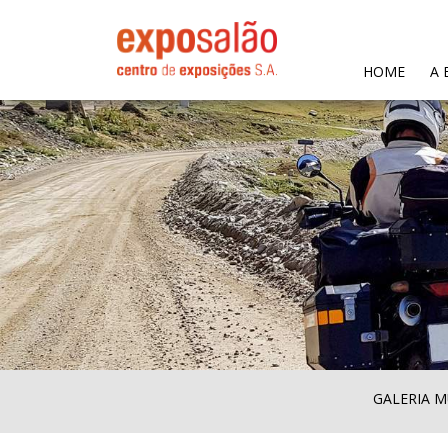
(CURR
HOME
A 
GALERIA M