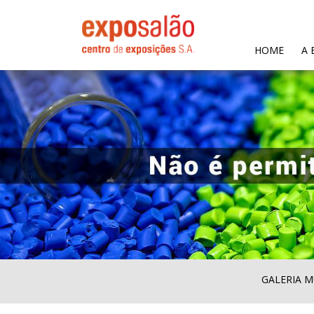
(CURR
HOME
A 
GALERIA M