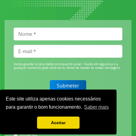
Vamos guardar os seus dados só enquanto quiser. Ficarão em segurança e a
qualquer momento pode editá-los ou deixar de receber as nossas mensagens.
DECOR HOTEL
Este site utiliza apenas cookies necessários
MOLDPLÁS
para garantir o bom funcionamento.
Saber mais
EXPOTRANSPORTE
EXPOJARDIM
Aceitar
URBANGARDEN
TECNIPÃO