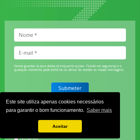
Vamos guardar os seus dados só enquanto quiser. Ficarão em segurança e a
qualquer momento pode editá-los ou deixar de receber as nossas mensagens.
DECOR HOTEL
Este site utiliza apenas cookies necessários
MOLDPLÁS
para garantir o bom funcionamento.
Saber mais
EXPOTRANSPORTE
EXPOJARDIM
Aceitar
URBANGARDEN
TECNIPÃO