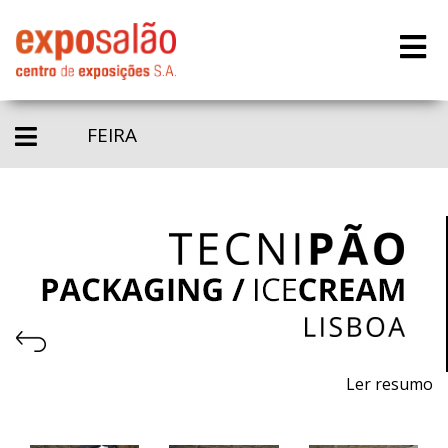
FEIRA
Ler resumo
8.ª Feira profissional de máquinas, equipamentos e
matérias - primas para pastelaria, panificação, gelataria