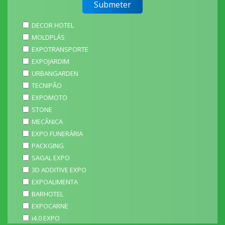
DECOR HOTEL
MOLDPLÁS
EXPOTRANSPORTE
EXPOJARDIM
URBANGARDEN
TECNIPÃO
EXPOMOTO
STONE
MECÂNICA
EXPO FUNERÁRIA
PACKGING
SAGAL EXPO
3D ADDITIVE EXPO
EXPOALIMENTA
BARHOTEL
EXPOCARNE
i4.0 EXPO