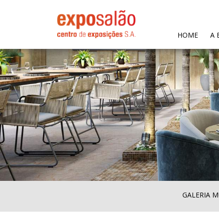
(CURR
HOME
A 
GALERIA M