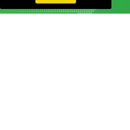
Vamos guardar os seus dados só enquanto quiser. Ficarão em segurança e a
qualquer momento pode editá-los ou deixar de receber as nossas mensagens.
DECOR HOTEL
MOLDPLÁS
EXPOTRANSPORTE
EXPOJARDIM
URBANGARDEN