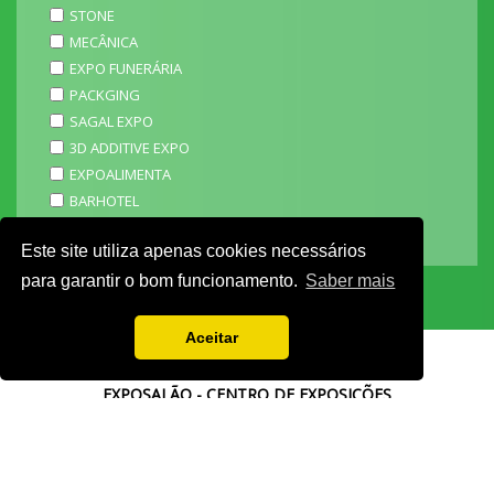
STONE
MECÂNICA
EXPO FUNERÁRIA
PACKGING
SAGAL EXPO
3D ADDITIVE EXPO
EXPOALIMENTA
BARHOTEL
EXPOCARNE
Este site utiliza apenas cookies necessários
i4.0 EXPO
para garantir o bom funcionamento.
Saber mais
Aceitar
EXPOSALÃO - CENTRO DE EXPOSIÇÕES
Batalha -
IC2 KM 110 2440-489 Batalha
Tel. +351 244 769 480
chamada para a rede fixa nacional