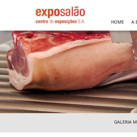
(CURR
HOME
A 
GALERIA M