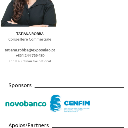
TATIANA ROBBA
Conseillère Commerciale
tatiana.robba@exposalao.pt
+351 244 769 480
appel au réseau fixe national
Sponsors
Apoios/Partners