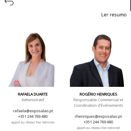
Ler resumo
Salon de l'Industrie 4.0, de l'Automatisation et de la
Robotique
Du 7 au 9 novembre 2024 - EXPOSALÃO, Batalha
Du jeudi au samedi, de 10h à 19h
RAFAELA DUARTE
ROGÉRIO HENRIQUES
Administratif
Responsable Commercial et
Coordination d'Événements
rafaela@exposalao.pt
+351 244 769 480
rhenriques@exposalao.pt
+351 244 769 480
appel au réseau fixe national
appel au réseau fixe national