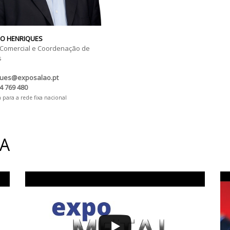
O HENRIQUES
 Comercial e Coordenação de
s
ques@exposalao.pt
4 769 480
para a rede fixa nacional
IA