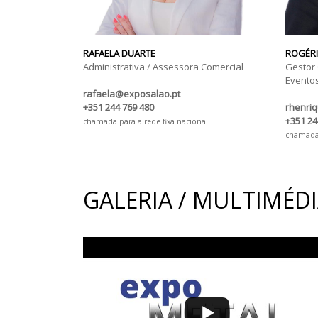
RAFAELA DUARTE
ROGÉRI
Administrativa / Assessora Comercial
Gestor
Evento
rafaela@exposalao.pt
+351 244 769 480
rhenri
+351 24
chamada para a rede fixa nacional
chamada 
GALERIA / MULTIMÉD