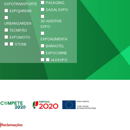
PACKGING
EXPOTRANSPORTE
SAGAL EXPO
EXPOJARDIM
3D ADDITIVE
URBANGARDEN
EXPO
TECNIPÃO
EXPOMOTO
EXPOALIMENTA
STONE
BARHOTEL
EXPOCARNE
i4.0 EXPO