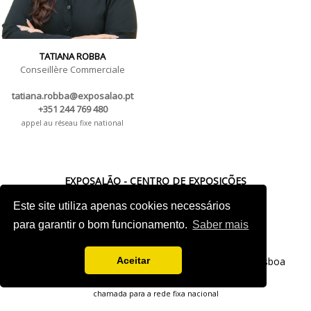
TATIANA ROBBA
Conseillère Commerciale
tatiana.robba@exposalao.pt
+351 244 769 480
appel au réseau fixe national
EXPOSALÃO - CENTRO DE EXPOSIÇÕES
Este site utiliza apenas cookies necessários
Batalha -
IC2 KM 110 2440-489 Batalha
Tel. +351 244 769 480
para garantir o bom funcionamento.
Saber mais
chamada para a rede fixa nacional
Aceitar
Lisboa -
Av. Fontes P. de Melo, 35 - 7ºD, 1050-118 Lisboa
tel.: +351 21 765 5037
chamada para a rede fixa nacional