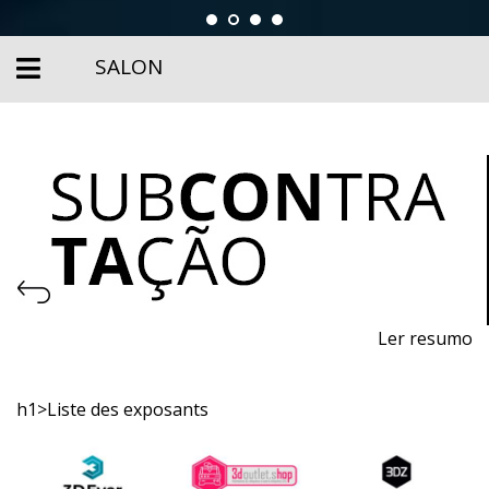
SALON
Ler resumo
Exposition des Processus et Équipements de
Production
h1>Liste des exposants
Du 13 au 15 novembre 2025 - EXPOSALÃO, Batalha
Du jeudi au samedi, de 10h à 19h