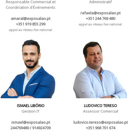
Responsable Commercial et
Administratif
Coordination d'Événements
rafaela@exposalao.pt
amaral@exposalao.pt
+351 244 769 480
+351 919 855 299
appel au réseau fixe national
appel au réseau fixe national
ISMAEL LIBÓRIO
LUDOVICO TERESO
Gestion IT
Assessor Comercial
ismael@exposalao.pt
ludovico.tereso@exposalao.pt
244769480 / 914924709
+351 968 701 674