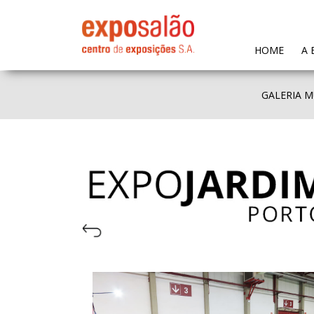
(CURR
HOME
A 
GALERIA M