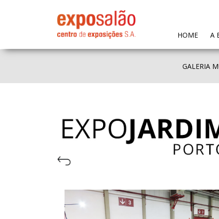
(CURR
HOME
A 
GALERIA M