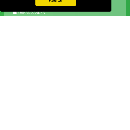
Aceitar
EXPOJARDIM
URBANGARDEN
TECNIPÃO
EXPOMOTO
STONE
MECÂNICA
EXPO FUNERÁRIA
PACKGING
SAGAL EXPO
3D ADDITIVE EXPO
EXPOALIMENTA
BARHOTEL
EXPOCARNE
i4.0 EXPO