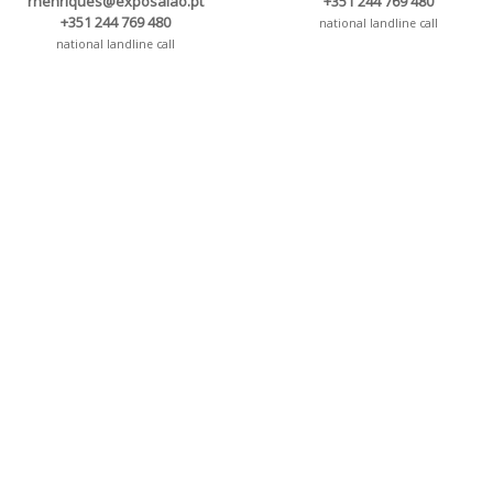
rhenriques@exposalao.pt
+351 244 769 480
+351 244 769 480
national landline call
national landline call