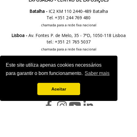
Batalha -
IC2 KM 110 2440-489 Batalha
Tel. +351 244 769 480
chamada para a rede fixa nacional
Lisboa -
Av. Fontes P. de Melo, 35 - 7ºD, 1050-118 Lisboa
tel.: +351 21 765 5037
chamada para a rede fixa nacional
Este site utiliza apenas cookies necessários
M.
info@exposalao.pt
para garantir o bom funcionamento.
Saber mais
FOLLOW US
Aceitar
Project sheet