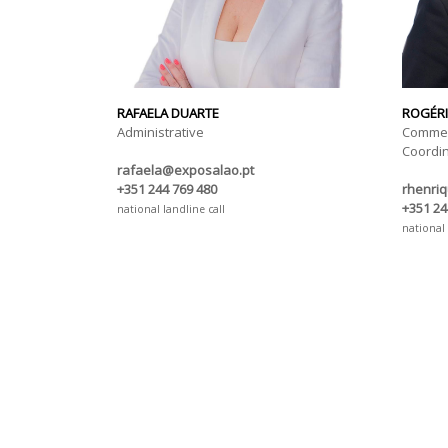
RAFAELA DUARTE
ROGÉRI
Administrative
Commer
Coordi
rafaela@exposalao.pt
+351 244 769 480
rhenri
+351 24
national landline call
national 