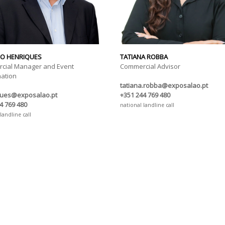
O HENRIQUES
TATIANA ROBBA
cial Manager and Event
Commercial Advisor
nation
tatiana.robba@exposalao.pt
ques@exposalao.pt
+351 244 769 480
4 769 480
national landline call
landline call