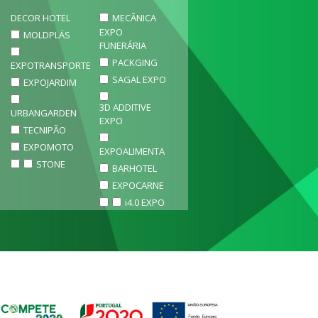
DECOR HOTEL
MECÂNICA
EXPO
MOLDPLÁS
FUNERÁRIA
PACKGING
EXPOTRANSPORTE
SAGAL EXPO
EXPOJARDIM
3D ADDITIVE
URBANGARDEN
EXPO
TECNIPÃO
EXPOMOTO
EXPOALIMENTA
STONE
BARHOTEL
EXPOCARNE
i4.0 EXPO