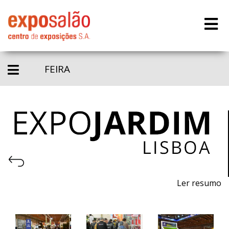
FEIRA
Ler resumo
23ª Feira de máquinas, equipamentos, produtos,
piscinas e acessórios para jardinagem.
7 a 9 de abril de 2022 - FIL - Lisboa