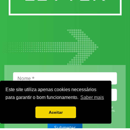
Este site utiliza apenas cookies necessários
para garantir o bom funcionamento.
Saber mais
Vamos guardar os seus dados só enquanto quiser. Ficarão em segurança e a
qualquer momento pode editá-los ou deixar de receber as nossas mensagens.
Aceitar