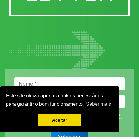
Este site utiliza apenas cookies necessários
para garantir o bom funcionamento.
Saber mais
Vamos guardar os seus dados só enquanto quiser. Ficarão em segurança e a
qualquer momento pode editá-los ou deixar de receber as nossas mensagens.
Aceitar