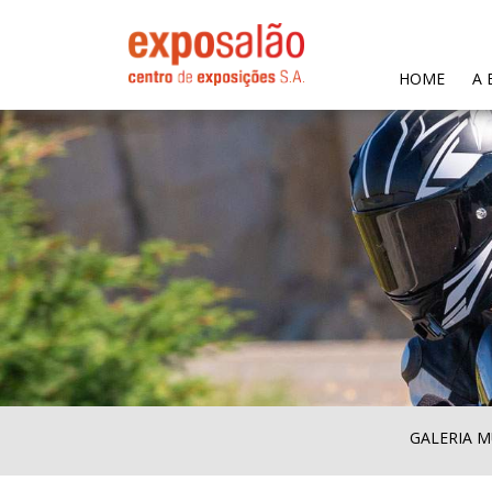
(CURR
HOME
A 
GALERIA M