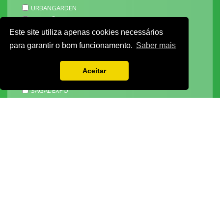
URBANGARDEN
TECNIPÃO
EXPOMOTO
Este site utiliza apenas cookies necessários
STONE
para garantir o bom funcionamento.
Saber mais
MECÂNICA
EXPO FUNERÁRIA
Aceitar
PACKGING
SAGAL EXPO
3D ADDITIVE EXPO
EXPOALIMENTA
BARHOTEL
EXPOCARNE
i4.0 EXPO
EXPOSALÃO - CENTRO DE EXPOSIÇÕES