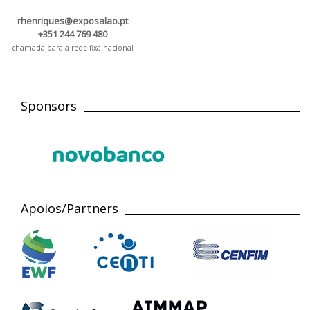
rhenriques@exposalao.pt
+351 244 769 480
chamada para a rede fixa nacional
Sponsors
Apoios/Partners