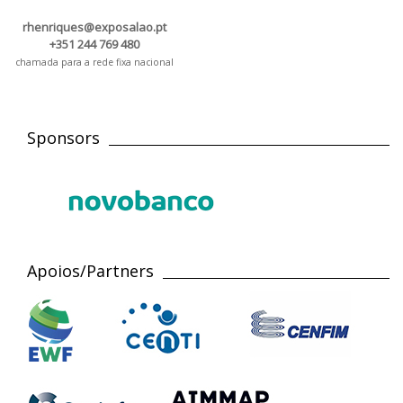
rhenriques@exposalao.pt
+351 244 769 480
chamada para a rede fixa nacional
Sponsors
Apoios/Partners