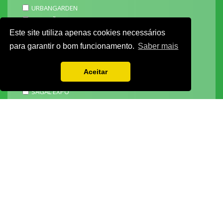
URBANGARDEN
TECNIPÃO
EXPOMOTO
Este site utiliza apenas cookies necessários
STONE
para garantir o bom funcionamento.
Saber mais
MECÂNICA
EXPO FUNERÁRIA
Aceitar
PACKGING
SAGAL EXPO
3D ADDITIVE EXPO
EXPOALIMENTA
BARHOTEL
EXPOCARNE
i4.0 EXPO
EXPOSALÃO - CENTRO DE EXPOSIÇÕES