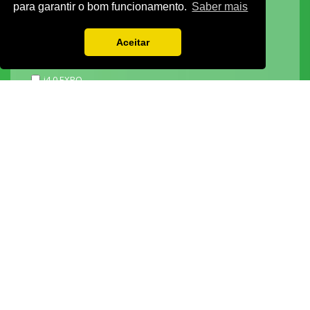
para garantir o bom funcionamento.
Saber mais
3D ADDITIVE EXPO
EXPOALIMENTA
Aceitar
BARHOTEL
EXPOCARNE
i4.0 EXPO
EXPOSALÃO - CENTRO DE EXPOSIÇÕES
Batalha -
IC2 KM 110 2440-489 Batalha
Tel. +351 244 769 480
chamada para a rede fixa nacional
Lisboa -
Av. Fontes P. de Melo, 35 - 7ºD, 1050-118 Lisboa
tel.: +351 21 765 5037
chamada para a rede fixa nacional